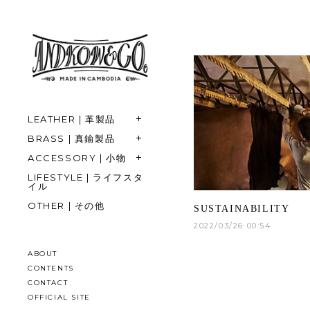
LEATHER | 革製品
BRASS | 真鍮製品
ACCESSORY | 小物
LIFESTYLE | ライフスタ
イル
OTHER | その他
SUSTAINABILITY
2022/03/26 00:54
ABOUT
CONTENTS
CONTACT
OFFICIAL SITE