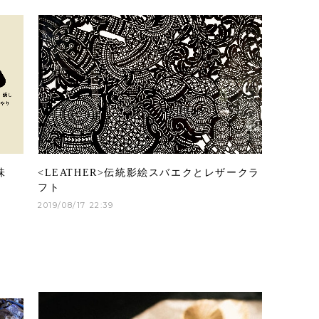
味
<LEATHER>伝統影絵スバエクとレザークラ
フト
2019/08/17 22:39