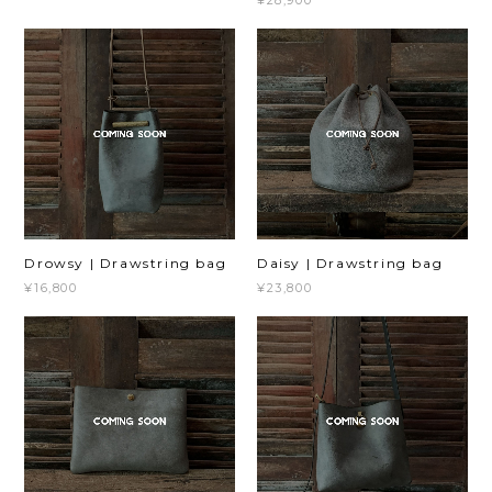
¥28,900
Drowsy | Drawstring bag
Daisy | Drawstring bag
¥16,800
¥23,800