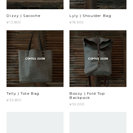
Dizzy | Sacoche
Lyly | Shoulder Bag
¥13,800
¥18,900
Telly | Tote Bag
Boozy | Fold Top
Backpack
¥35,800
¥55,000