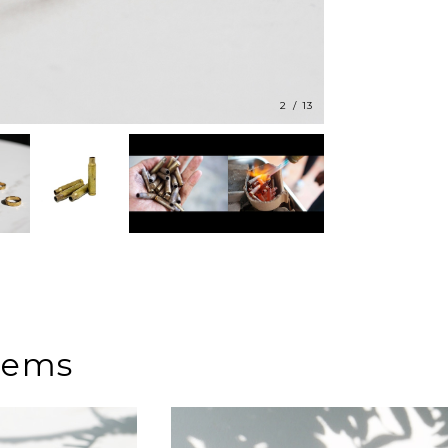
2
/
13
tems