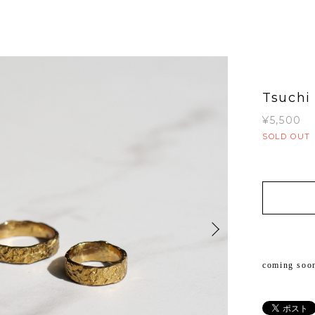
Tsuch
¥5,500
SOLD OUT
coming soo