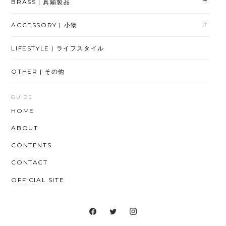
BRASS | 真鍮製品
ACCESSORY | 小物
LIFESTYLE | ライフスタイル
OTHER | その他
GUIDE
HOME
ABOUT
CONTENTS
CONTACT
OFFICIAL SITE